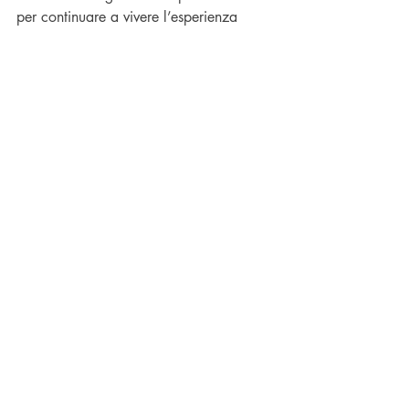
per continuare a vivere l’esperienza 
della Puglia anche dopo il viaggi