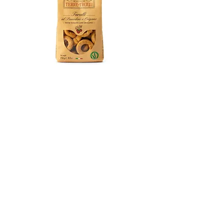
Taralli Tipici Pugliesi al peperoncino
Prezzo
5,00 €
Aggiungi al carrello