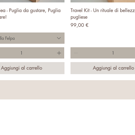
Vista rapida
Vista rapida
dea - Puglia da gustare, Puglia
Travel Kit - Un rituale di bellezz
are!
pugliese
Prezzo
99,00 €
lla Felpa
Aggiungi al carrello
Aggiungi al carrello
NTINO ® E' UN MARCHIO REGISTRATO - © 2025 LB FACTORY SRL | P.IVA 050129407