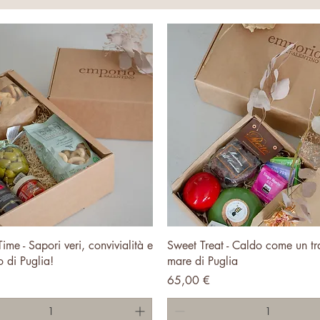
Vista rapida
Vista rapida
Time - Sapori veri, convivialità e
Sweet Treat - Caldo come un tr
 di Puglia!
mare di Puglia
Prezzo
65,00 €