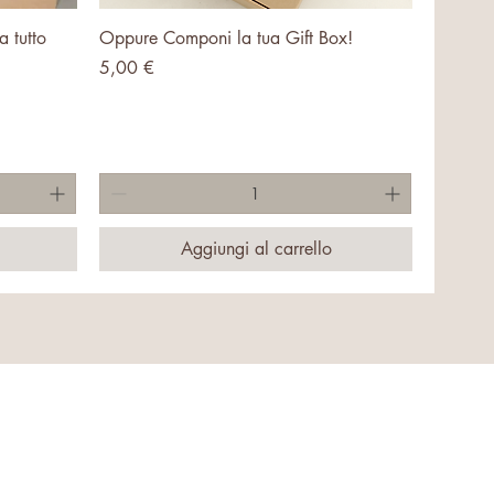
Vista rapida
a tutto
Oppure Componi la tua Gift Box!
Prezzo
5,00 €
Aggiungi al carrello
54 | REA LE-335588 | TUTTI I DIRITTI RISERVATI