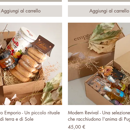
Aggiungi al carrello
Aggiungi al carrello
Vista rapida
Vista rapida
to Emporio - Un piccolo rituale
Modern Revival - Una selezione 
di terra e di Sole
che racchiudono l'anima di Pug
Prezzo
45,00 €