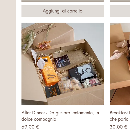
Aggiungi al carrello
Vista rapida
After Dinner - Da gustare lentamente, in
Breakfast 
dolce compagnia
che parla 
Prezzo
Prezzo
69,00 €
30,00 €