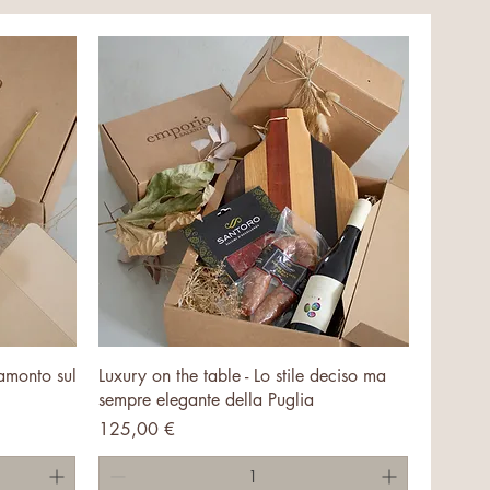
Vista rapida
amonto sul
Luxury on the table - Lo stile deciso ma
sempre elegante della Puglia
Prezzo
125,00 €