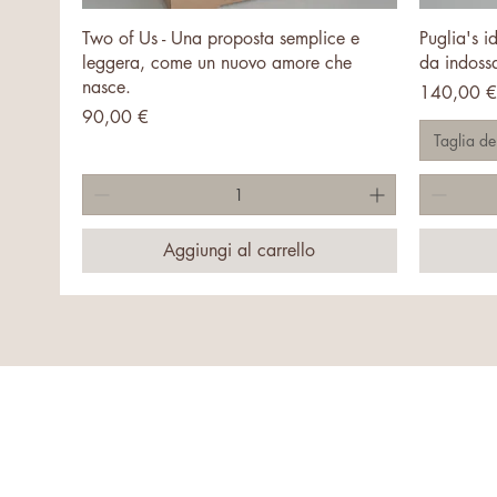
Vista rapida
Two of Us - Una proposta semplice e
Puglia's i
leggera, come un nuovo amore che
da indoss
nasce.
Prezzo
140,00 €
Prezzo
90,00 €
Taglia de
Aggiungi al carrello
Informativa sulla privacy
Dichiarazione di accessibilità
Termini e condizioni
EMPORIO SALE
Politica di rimborso