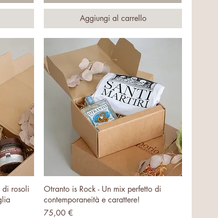
Aggiungi al carrello
Vista rapida
di rosoli
Otranto is Rock - Un mix perfetto di
lia
contemporaneità e carattere!
Prezzo
75,00 €