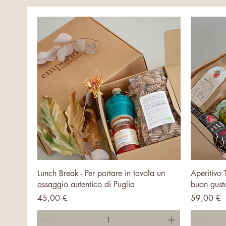
Vista rapida
Lunch Break - Per portare in tavola un
Aperitivo 
assaggio autentico di Puglia
buon gusto
Prezzo
Prezzo
45,00 €
59,00 €