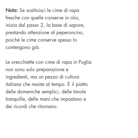
Nota:
 Se sostituisci le cime di rapa 
fresche con quelle conserve in olio, 
inizia dal passo 2, la base di sapore, 
prestando attenzione al peperoncino, 
poiché le cime conserve spesso lo 
contengono già.
Le orecchiette con cime di rapa in Puglia 
non sono solo preparazione e 
ingredienti, ma un pezzo di cultura 
italiana che resiste al tempo. È il piatto 
delle domeniche semplici, delle tavole 
tranquille, delle mani che impastano e 
dei ricordi che ritornano. 
E qui inizia tutto: da una terra che 
cucina con il cuore e da una ricetta che 
non ha mai smesso di raccontare la sua 