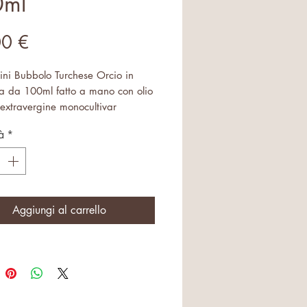
0ml
Prezzo
00 €
ini Bubbolo Turchese Orcio in
a da 100ml fatto a mano con olio
 extravergine monocultivar
ana
à
*
Aggiungi al carrello