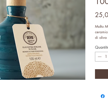
10
25,
Molto M
ceramic
di oliva
peranz
Quantit