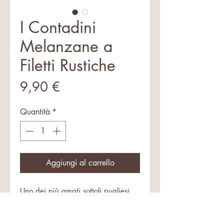
I Contadini
Melanzane a
Filetti Rustiche
Prezzo
9,90 €
Quantità
*
Aggiungi al carrello
Uno dei più amati sottoli pugliesi
melanzane a filetti rustiche. Con
capperi e menta fresca, senza