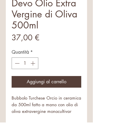
Devo Olio Extra
Vergine di Oliva
500ml
Prezzo
37,00 €
Quantità
*
Aggiungi al carrello
Bubbolo Turchese Orcio in ceramica
da 500ml fatto a mano con olio di
oliva extravergine monocultivar
peranzana
Un olio eccezionale in una