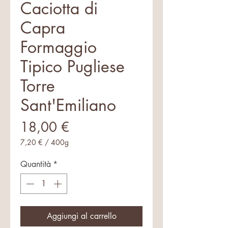
Caciotta di
Capra
Formaggio
Tipico Pugliese
Torre
Sant'Emiliano
Prezzo
18,00 €
7,20 €
/
400g
7,20 €
ogni
Quantità
*
400
Grammi
Aggiungi al carrello