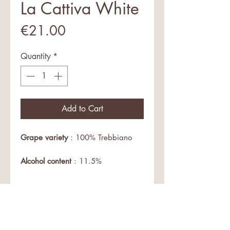
La Cattiva White
Price
€21.00
Quantity
*
Add to Cart
Grape variety
: 100% Trebbiano
Alcohol content
: 11.5%
Denomination
: Puglia IGT Naturale
Caratteristiche
(natural white wine)
Vitigno
: 100 % Trebbiano
Vinification
: manual harvest;
Gradazione alcolica
: 11,5 %